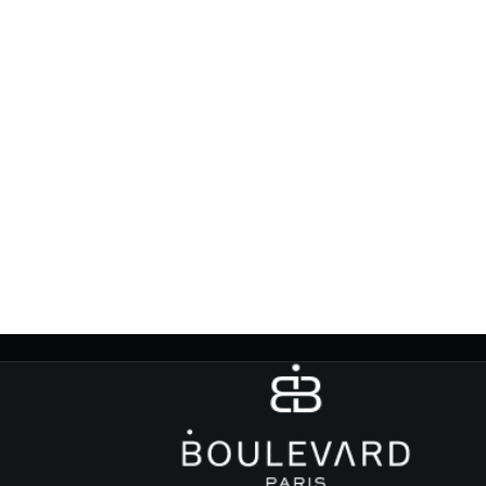
Pont A
Ajout