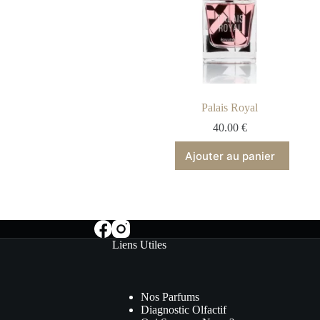
lexandre III
Palais Royal
40.00
€
40.00
€
er au panier
Ajouter au panier
Liens Utiles
Nos Parfums
Diagnostic Olfactif